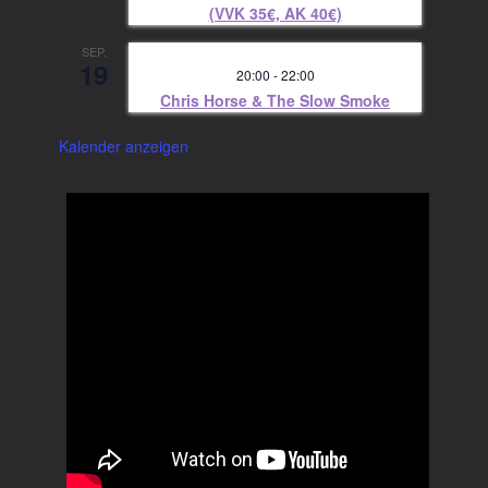
(VVK 35€, AK 40€)
SEP.
19
20:00
-
22:00
Chris Horse & The Slow Smoke
Kalender anzeigen