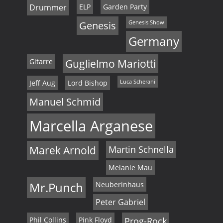
Drummer
ELP
Garden Party
Genesis
Genesis Show
Germany
Gitarre
Guglielmo Mariotti
Jeff Aug
Lord Bishop
Luca Scherani
Manuel Schmid
Marcella Arganese
Marek Arnold
Martin Schnella
Melanie Mau
Mr.Punch
Neuberinhaus
Peter Gabriel
Phil Collins
Pink Floyd
Prog-Rock