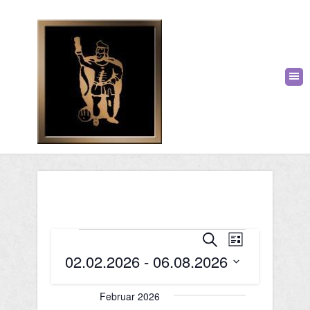
V
Veranstaltungen
V
Suche
Liste
02.02.2026
 - 
06.08.2026
e
e
Datum
r
r
wählen.
Februar 2026
a