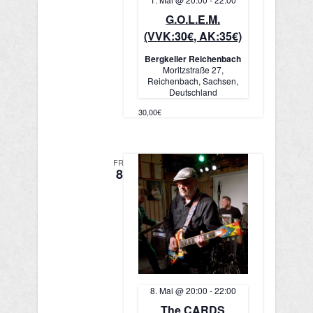
G.O.L.E.M.
(VVK:30€, AK:35€)
Bergkeller Reichenbach
Moritzstraße 27,
Reichenbach, Sachsen,
Deutschland
30,00€
FR.
8
8. Mai @ 20:00
-
22:00
The CARDS