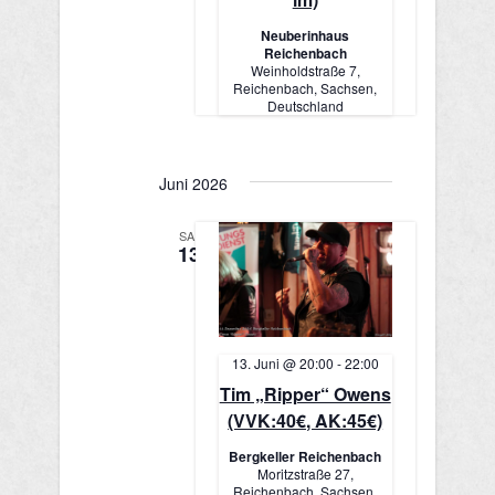
Neuberinhaus
Reichenbach
Weinholdstraße 7,
Reichenbach, Sachsen,
Deutschland
Juni 2026
SA.
13
13. Juni @ 20:00
-
22:00
Tim „Ripper“ Owens
(VVK:40€, AK:45€)
Bergkeller Reichenbach
Moritzstraße 27,
Reichenbach, Sachsen,