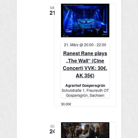
g
SA.
a
21
t
i
21. März @ 20:00
-
22:00
o
Ranest Rane plays
n
„The Wall“ (Cine
Concert) VVK: 30€,
AK 35€)
Agrarhof Gospersgrün
Schulstraße 1, Fraureuth OT
Gospersgrün, Sachsen
30,00€
DI.
24