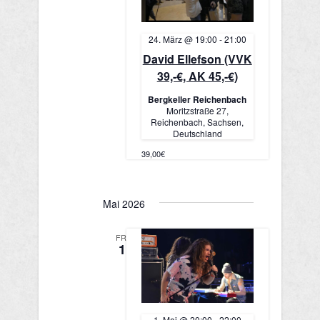
24. März @ 19:00
-
21:00
David Ellefson (VVK
39,-€, AK 45,-€)
Bergkeller Reichenbach
Moritzstraße 27,
Reichenbach, Sachsen,
Deutschland
39,00€
Mai 2026
FR.
1
1. Mai @ 20:00
-
22:00