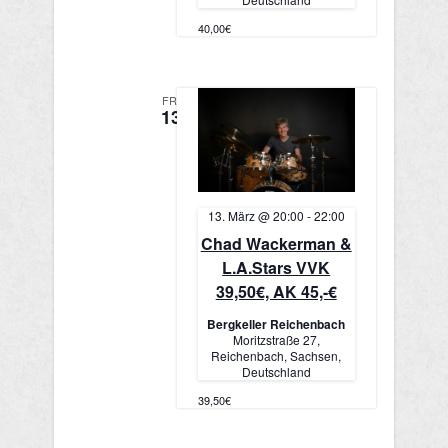
i
o
40,00€
c
n
h
FR.
13
t
e
n
13. März @ 20:00
-
22:00
Chad Wackerman &
,
L.A.Stars VVK
N
39,50€, AK 45,-€
Bergkeller Reichenbach
a
Moritzstraße 27,
Reichenbach, Sachsen,
v
Deutschland
39,50€
i