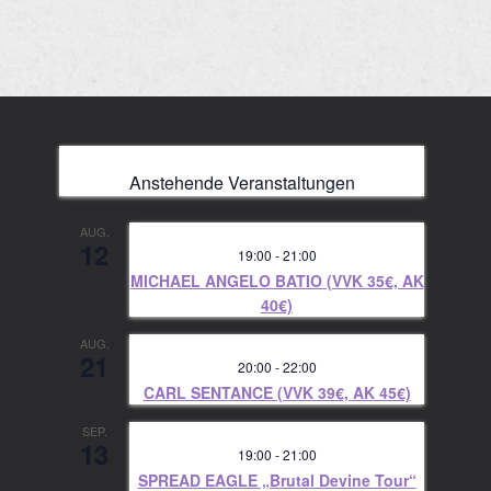
Anstehende Veranstaltungen
AUG.
12
19:00
-
21:00
MICHAEL ANGELO BATIO (VVK 35€, AK
40€)
AUG.
21
20:00
-
22:00
CARL SENTANCE (VVK 39€, AK 45€)
SEP.
13
19:00
-
21:00
SPREAD EAGLE „Brutal Devine Tour“