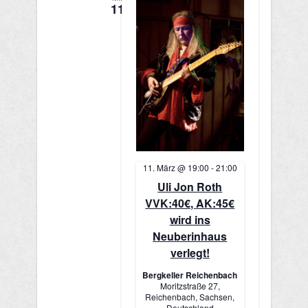
n
c
11
S
h
u
t
e
c
n
h
-
e
N
u
a
11. März @ 19:00
-
21:00
n
Uli Jon Roth
v
VVK:40€, AK:45€
i
d
wird ins
g
Neuberinhaus
A
verlegt!
a
n
Bergkeller Reichenbach
t
Moritzstraße 27,
s
Reichenbach, Sachsen,
i
Deutschland