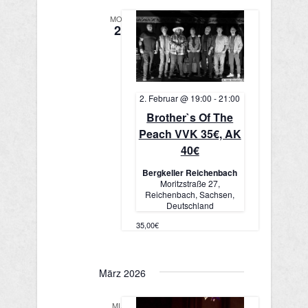
a
n
MO.
2
n
s
s
t
a
t
2. Februar @ 19:00
-
21:00
l
Brother`s Of The
a
t
Peach VVK 35€, AK
l
40€
u
t
Bergkeller Reichenbach
n
Moritzstraße 27,
Reichenbach, Sachsen,
u
g
Deutschland
A
n
35,00€
n
g
s
März 2026
e
i
MI.