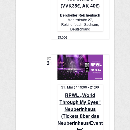
(VVK35€, AK 40€)
Bergkeller Reichenbach
Moritzstraße 27,
Reichenbach, Sachsen,
Deutschland
35,00€
SO.
31
31. Mai @ 19:00
-
21:00
RPWL „World
Through My Eyes“
Neuberinhaus
(Tickets über das
Neuberinhaus/Event
im)