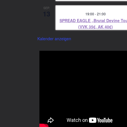
SEP.
13
19:00
-
21:00
SPREAD EAGLE „Brutal Devine To
(VVK 35€, AK 40€)
Kalender anzeigen