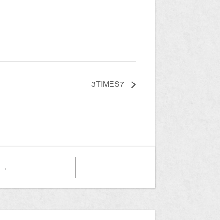
3TIMES7
t→