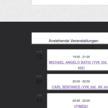
Anstehende Veranstaltungen
AUG.
12
19:00
-
21:00
MICHAEL ANGELO BATIO (VVK 35€,
40€)
AUG.
21
20:00
-
22:00
CARL SENTANCE (VVK 39€, AK 45
SEP.
11
20:00
-
22:00
3TIMES7