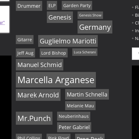
Drummer
ELP
Garden Party
F
B
Genesis
Genesis Show
ur“
C
Germany
I
N
Gitarre
Guglielmo Mariotti
Jeff Aug
Lord Bishop
Luca Scherani
Manuel Schmid
Marcella Arganese
Marek Arnold
Martin Schnella
Melanie Mau
Mr.Punch
Neuberinhaus
Peter Gabriel
Phil Collins
Pink Floyd
Prog-Rock