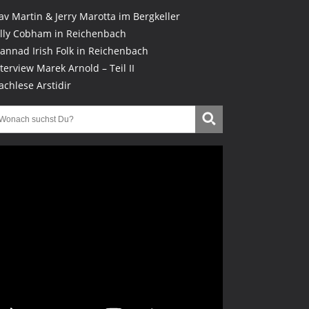
lav Martin & Jerry Marotta im Bergkeller
illy Cobham in Reichenbach
lannad Irish Folk in Reichenbach
nterview Marek Arnold – Teil II
achlese Arstidir