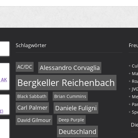
Schlagwörter
Fre
Cu
AC/DC
Alessandro Corvaglia
Ma
 AK
Bergkeller Reichenbach
Ro
JV
Black Sabbath
Brian Cummins
Me
Pa
Carl Palmer
Daniele Fuligni
€)
Sp
David Gilmour
Deep Purple
Die
Deutschland