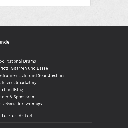
unde
be Personal Drums
riotti-Gitarren und Bässe
adrunner Licht-und Soundtechnik
G Internetmarketing
rchandising
rtner & Sponsoren
eisekarte für Sonntags
 Letzten Artikel