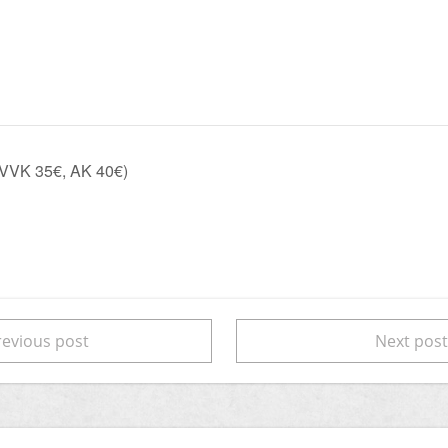
VK 35€, AK 40€)
evious post
Next pos