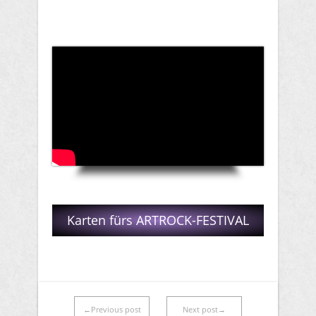
Karten fürs ARTROCK-FESTIVAL
←Previous post
Next post→