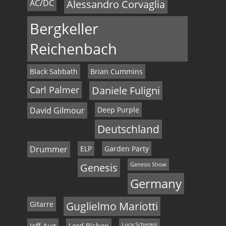
AC/DC
Alessandro Corvaglia
Bergkeller
Reichenbach
Black Sabbath
Brian Cummins
Carl Palmer
Daniele Fuligni
David Gilmour
Deep Purple
Deutschland
Drummer
ELP
Garden Party
Genesis
Genesis Show
Germany
Gitarre
Guglielmo Mariotti
Jeff Aug
Lord Bishop
Luca Scherani