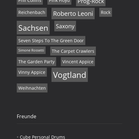
Phil Collins
Pink Floyd
Prog-Rock
Reichenbach
Roberto Leoni
Rock
Sachsen
Saxony
Seven Steps To The Green Door
Simone Rossetti
The Carpet Crawlers
The Garden Party
Vincent Appice
Vinny Appice
Vogtland
Weihnachten
Freunde
Cube Personal Drums