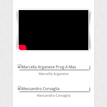
​Marcella Arganese
​Alessandro Corvaglia