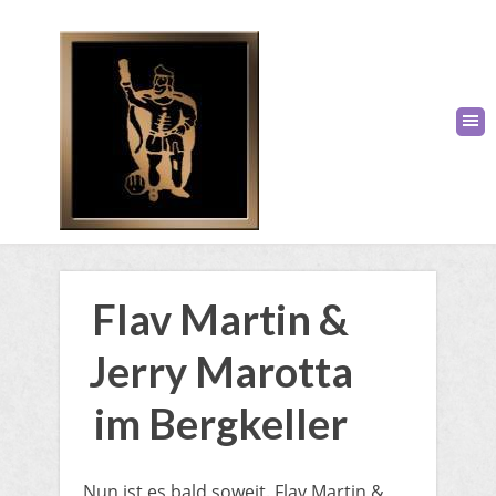
Flav Martin &
Jerry Marotta
im Bergkeller
​Nun ist es bald soweit. Flav Martin &