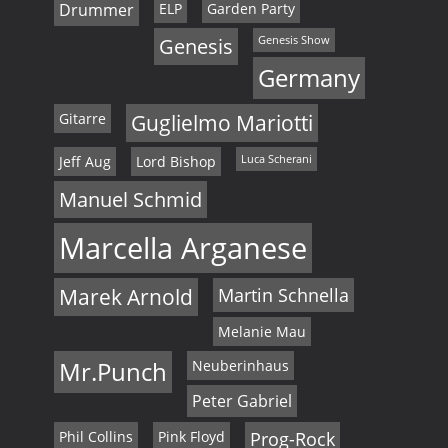
Drummer
ELP
Garden Party
Genesis
Genesis Show
Germany
Gitarre
Guglielmo Mariotti
Jeff Aug
Lord Bishop
Luca Scherani
Manuel Schmid
Marcella Arganese
Marek Arnold
Martin Schnella
Melanie Mau
Mr.Punch
Neuberinhaus
Peter Gabriel
Phil Collins
Pink Floyd
Prog-Rock