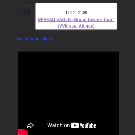
SEP.
13
19:00
-
21:00
SPREAD EAGLE „Brutal Devine Tour“
(VVK 35€, AK 40€)
Kalender anzeigen