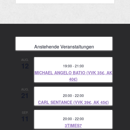
Anstehende Veranstaltungen
AUG.
12
19:00
-
21:00
MICHAEL ANGELO BATIO (VVK 35€, AK
40€)
AUG.
21
20:00
-
22:00
CARL SENTANCE (VVK 39€, AK 45€)
SEP.
11
20:00
-
22:00
3TIMES7