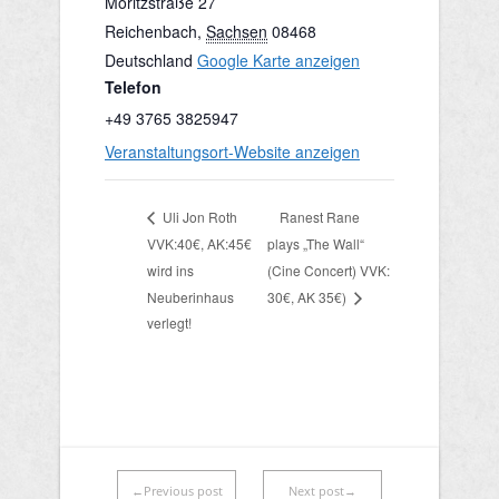
Moritzstraße 27
Reichenbach
,
Sachsen
08468
Deutschland
Google Karte anzeigen
Telefon
+49 3765 3825947
Veranstaltungsort-Website anzeigen
Ranest Rane
Uli Jon Roth
VVK:40€, AK:45€
plays „The Wall“
wird ins
(Cine Concert) VVK:
Neuberinhaus
30€, AK 35€)
verlegt!
←Previous post
Next post→