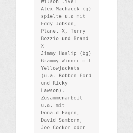
Wilson live!

Alex Machacek (g) 
spielte u.a mit 
Eddy Jobson, 
Planet X, Terry 
Bozzio und Brand 
X

Jimmy Haslip (bg) 
Grammy-Winner mit 
Yellowjackets 
(u.a. Robben Ford 
und Ricky 
Lawson). 
Zusammenarbeit 
u.a. mit 

Donald Fagen, 
David Samborn, 
Joe Cocker oder 