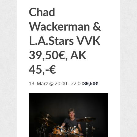
Chad
Wackerman &
L.A.Stars VVK
39,50€, AK
45,-€
39,50€
13. März @ 20:00
-
22:00