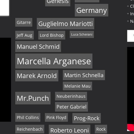
Genesis
C
Germany
I
N
Gitarre
Guglielmo Mariotti
Jeff Aug
Lord Bishop
Luca Scherani
Manuel Schmid
Marcella Arganese
Marek Arnold
Martin Schnella
Melanie Mau
Mr.Punch
Neuberinhaus
Peter Gabriel
Phil Collins
Pink Floyd
Prog-Rock
Reichenbach
Roberto Leoni
Rock