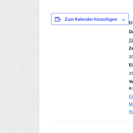
Zum Kalender hinzufügen
D
D
2
Ze
20
Ei
3
V
n:
El
Me
R