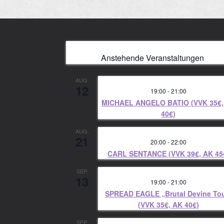
Anstehende Veranstaltungen
AUG.
12
19:00
-
21:00
MICHAEL ANGELO BATIO (VVK 35€,
40€)
AUG.
21
20:00
-
22:00
CARL SENTANCE (VVK 39€, AK 45
SEP.
13
19:00
-
21:00
SPREAD EAGLE „Brutal Devine To
(VVK 35€, AK 40€)
SEP.