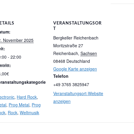
ETAILS
VERANSTALTUNGSOR
T
atum:
Bergkeller Reichenbach
2. November 2025
Moritzstraße 27
it:
Reichenbach
,
Sachsen
:00 - 22:00
08468
Deutschland
ntritt:
Google Karte anzeigen
3,00€
Telefon
eranstaltungskategorie
+49 3765 3825947
Veranstaltungsort-Website
ectronic
,
Hard Rock
,
anzeigen
tal
,
Prog Metal
,
Prog
ock
,
Rock
,
Weltmusik