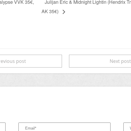
alypse VVK 35€,
Julijan Eric & Midnight Lightin (Hendrix T
AK 35€)
evious post
Next pos