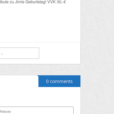
ribute zu Jimis Geburtstag! VVK 30,-€
t→
0 comments