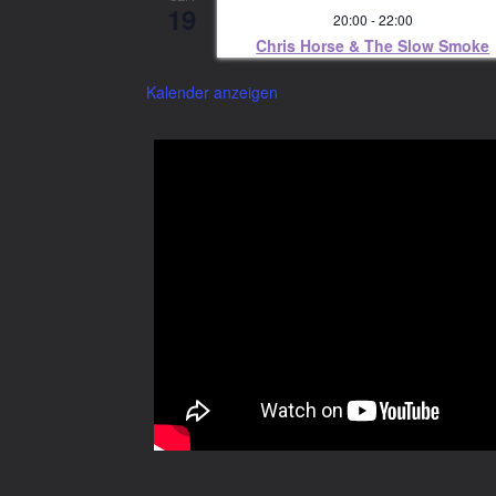
19
20:00
-
22:00
Chris Horse & The Slow Smoke
Kalender anzeigen