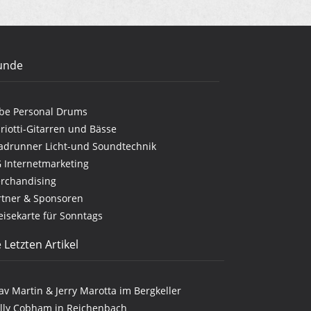
unde
be Personal Drums
riotti-Gitarren und Bässe
adrunner Licht-und Soundtechnik
G Internetmarketing
rchandising
rtner & Sponsoren
eisekarte für Sonntags
 Letzten Artikel
lav Martin & Jerry Marotta im Bergkeller
illy Cobham in Reichenbach