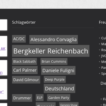
Schlagwörter
Fre
Cu
AC/DC
Alessandro Corvaglia
Ma
 AK
Bergkeller Reichenbach
Ro
JV
Black Sabbath
Brian Cummins
Me
Pa
Carl Palmer
Daniele Fuligni
€)
Sp
David Gilmour
Deep Purple
Die
Deutschland
ur“
Drummer
ELP
Garden Party
F
B
Genesis Show