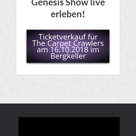
Genesis Show live
erleben!
Ticketverkauf für
The Carpet Crawlers
am 16.10.2018 im
Bergkeller