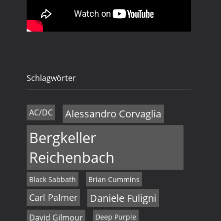
n
v
i
d
g
A
a
n
t
s
Schlagwörter
i
i
o
AC/DC
Alessandro Corvaglia
c
n
h
Bergkeller
t
Reichenbach
e
Black Sabbath
Brian Cummins
n
Carl Palmer
Daniele Fuligni
,
David Gilmour
Deep Purple