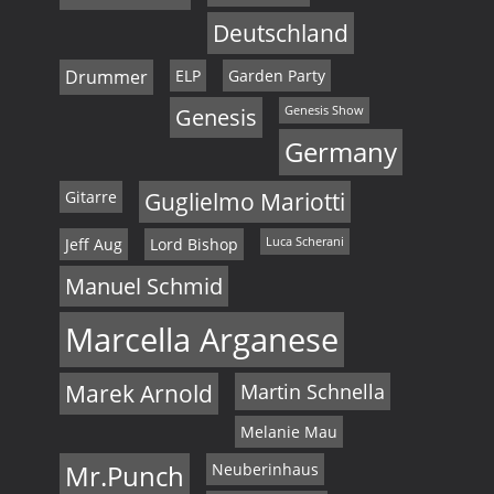
N
Deutschland
a
Drummer
ELP
Garden Party
v
Genesis
Genesis Show
Germany
i
g
Gitarre
Guglielmo Mariotti
a
Jeff Aug
Lord Bishop
Luca Scherani
t
Manuel Schmid
i
Marcella Arganese
o
Marek Arnold
Martin Schnella
n
Melanie Mau
Mr.Punch
Neuberinhaus