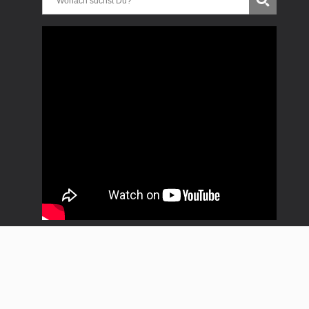
Copyright * Uwe Treitinger * Progressive Rock Club *
Bergkeller Reichenbach * 2018 - 2024 * Alle Rechte
vorbehalten |
Impressum
|
Datenschutz
|
Kontakt