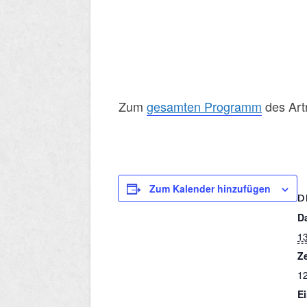
​Zum
gesamten Programm
des Artr
Zum Kalender hinzufügen
D
D
13
Ze
12
Ei