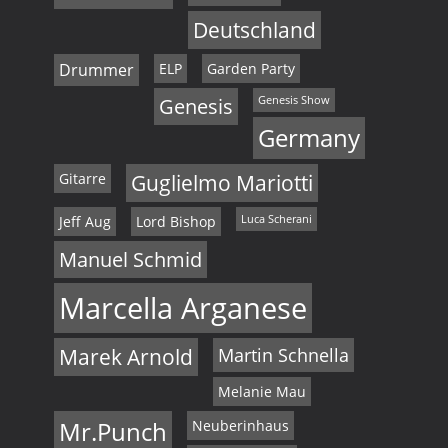
,
Deutschland
N
Drummer
ELP
Garden Party
a
Genesis
Genesis Show
v
Germany
i
Gitarre
Guglielmo Mariotti
g
Jeff Aug
Lord Bishop
Luca Scherani
a
Manuel Schmid
t
Marcella Arganese
i
Marek Arnold
Martin Schnella
o
Melanie Mau
n
Mr.Punch
Neuberinhaus