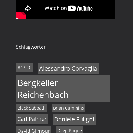
a
n
v
i
d
g
A
a
n
Schlagwörter
t
s
i
i
AC/DC
Alessandro Corvaglia
o
c
n
Bergkeller
h
Reichenbach
t
Black Sabbath
Brian Cummins
e
Carl Palmer
Daniele Fuligni
n
David Gilmour
Deep Purple