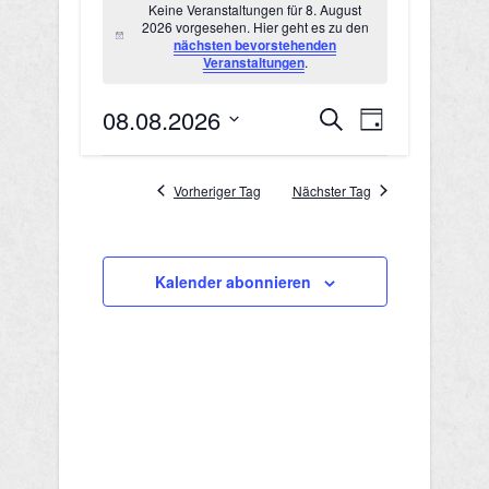
Keine Veranstaltungen für 8. August
2026 vorgesehen. Hier geht es zu den
für
Hinweis
nächsten bevorstehenden
Veranstaltungen
.
8.
08.08.2026
V
V
August
Suche
Tag
Datum
e
e
2026
wählen.
r
Vorheriger Tag
Nächster Tag
r
a
a
n
Kalender abonnieren
n
s
s
t
a
t
l
a
t
l
u