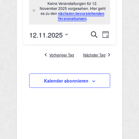
Keine Veranstaltungen für 12.
November 2025 vorgesehen. Hier geht
für
Hinweis
es zu den
nächsten bevorstehenden
Veranstaltungen
.
12.
12.11.2025
V
V
Suche
November
Tag
Datum
e
e
2025
wählen.
r
Vorheriger Tag
Nächster Tag
r
a
a
n
Kalender abonnieren
n
s
s
t
a
t
l
a
t
l
u