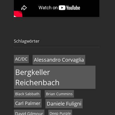
a
n
v
i
d
g
A
a
n
Schlagwörter
t
s
i
i
AC/DC
Alessandro Corvaglia
o
c
n
Bergkeller
h
Reichenbach
t
Black Sabbath
Brian Cummins
e
Carl Palmer
Daniele Fuligni
n
David Gilmour
Deep Purple