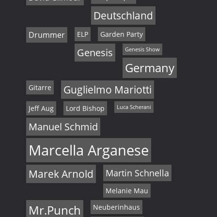
,
Deutschland
N
Drummer
ELP
Garden Party
a
Genesis
Genesis Show
v
Germany
i
Gitarre
Guglielmo Mariotti
g
Jeff Aug
Lord Bishop
Luca Scherani
a
Manuel Schmid
t
Marcella Arganese
i
Marek Arnold
Martin Schnella
o
Melanie Mau
n
Mr.Punch
Neuberinhaus