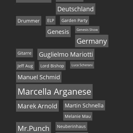
Deutschland
,
N
Drummer
ELP
Garden Party
Genesis
Genesis Show
a
Germany
v
Gitarre
Guglielmo Mariotti
i
Jeff Aug
Lord Bishop
Luca Scherani
g
Manuel Schmid
a
Marcella Arganese
t
i
Marek Arnold
Martin Schnella
o
Melanie Mau
n
Mr.Punch
Neuberinhaus