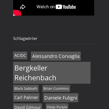
u
a
n
v
i
d
g
A
a
Schlagwörter
n
t
s
i
AC/DC
Alessandro Corvaglia
i
o
Bergkeller
c
n
Reichenbach
h
t
Black Sabbath
Brian Cummins
e
Carl Palmer
Daniele Fuligni
n
David Gilmour
Deep Purple