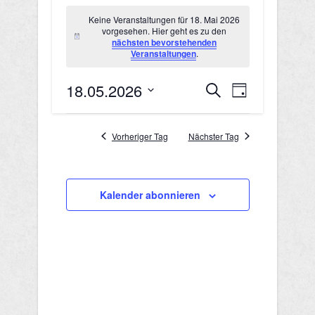
Veranstaltungen
Keine Veranstaltungen für 18. Mai 2026
vorgesehen. Hier geht es zu den
für
Hinweis
nächsten bevorstehenden
Veranstaltungen
.
18.
18.05.2026
V
V
Mai
Suche
Tag
Datum
e
e
2026
wählen.
r
Vorheriger Tag
Nächster Tag
r
a
a
n
Kalender abonnieren
n
s
s
t
a
t
l
a
t
l