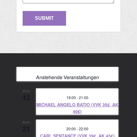
Anstehende Veranstaltungen
AUG.
12
19:00
-
21:00
MICHAEL ANGELO BATIO (VVK 35€, AK
40€)
AUG.
21
20:00
-
22:00
CARL SENTANCE (VVK 39€, AK 45€)