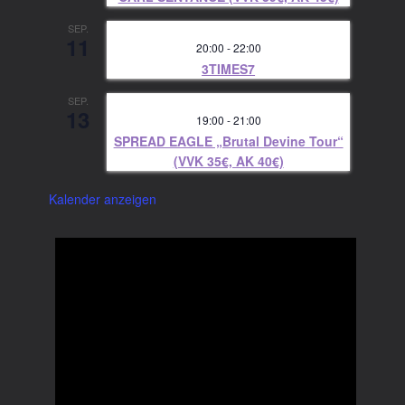
SEP.
11
20:00
-
22:00
3TIMES7
SEP.
13
19:00
-
21:00
SPREAD EAGLE „Brutal Devine Tour“
(VVK 35€, AK 40€)
Kalender anzeigen