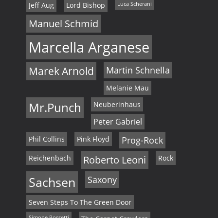
Jeff Aug
Lord Bishop
Luca Scherani
Manuel Schmid
Marcella Arganese
Marek Arnold
Martin Schnella
Melanie Mau
Mr.Punch
Neuberinhaus
Peter Gabriel
Phil Collins
Pink Floyd
Prog-Rock
Reichenbach
Roberto Leoni
Rock
Sachsen
Saxony
Seven Steps To The Green Door
Simone Rossetti