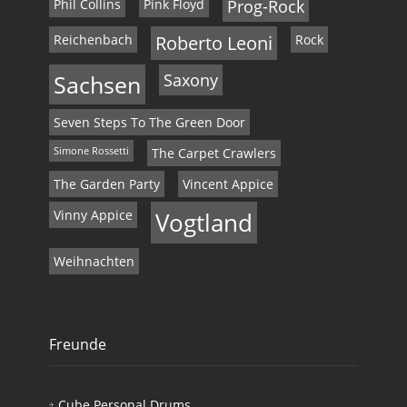
Phil Collins
Pink Floyd
Prog-Rock
Reichenbach
Roberto Leoni
Rock
Sachsen
Saxony
Seven Steps To The Green Door
Simone Rossetti
The Carpet Crawlers
The Garden Party
Vincent Appice
Vinny Appice
Vogtland
Weihnachten
Freunde
Cube Personal Drums