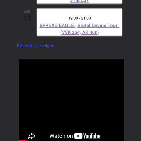
3TIMES7
SEP.
13
19:00
-
21:00
SPREAD EAGLE „Brutal Devine Tour“
(VVK 35€, AK 40€)
Kalender anzeigen