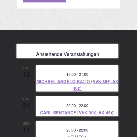
Anstehende Veranstaltungen
AUG.
12
19:00
-
21:00
MICHAEL ANGELO BATIO (VVK 35€, AK
40€)
AUG.
21
20:00
-
22:00
CARL SENTANCE (VVK 39€, AK 45€)
SEP.
11
20:00
-
22:00