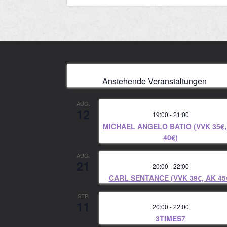
Anstehende Veranstaltungen
AUG.
12
19:00
-
21:00
MICHAEL ANGELO BATIO (VVK 35€,
40€)
AUG.
21
20:00
-
22:00
CARL SENTANCE (VVK 39€, AK 45
SEP.
11
20:00
-
22:00
3TIMES7