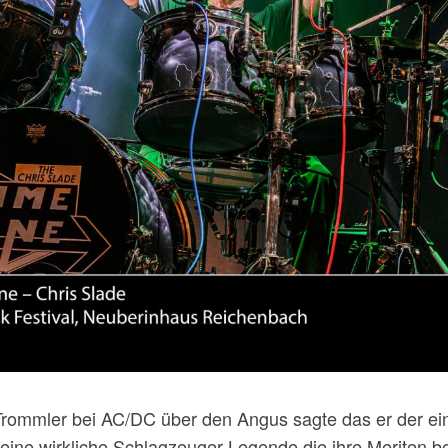
 Trommler bei AC/DC über den Angus sagte das er der einz
eine wirkliche Schlagzeuger-Legende die ihre Meriten b