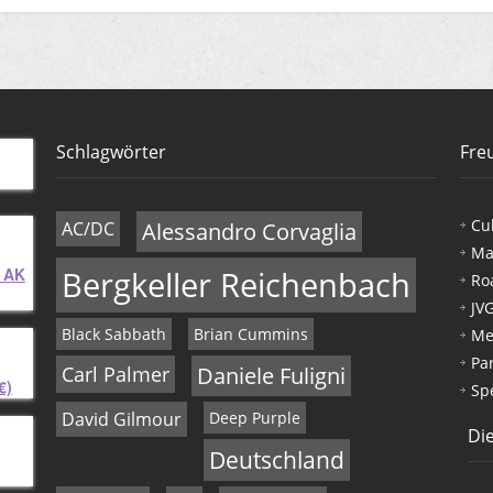
Schlagwörter
Fre
Cu
AC/DC
Alessandro Corvaglia
Ma
 AK
Bergkeller Reichenbach
Ro
JV
Black Sabbath
Brian Cummins
Me
Pa
Carl Palmer
Daniele Fuligni
€)
Sp
David Gilmour
Deep Purple
Die
Deutschland