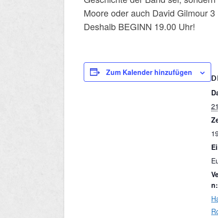
Moore oder auch David Gilmour 3 
Deshalb BEGINN 19.00 Uhr!
Zum Kalender hinzufügen
D
D
21
Ze
19
Ei
E
V
n:
H
R