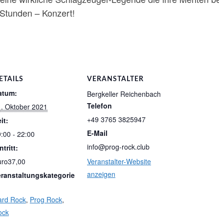
Stunden – Konzert!
ETAILS
VERANSTALTER
atum:
Bergkeller Reichenbach
Telefon
. Oktober 2021
+49 3765 3825947
it:
E-Mail
:00 - 22:00
info@prog-rock.club
ntritt:
uro37,00
Veranstalter-Website
anzeigen
eranstaltungskategorie
ard Rock
,
Prog Rock
,
ock