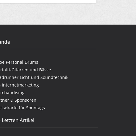
unde
be Personal Drums
riotti-Gitarren und Bässe
adrunner Licht-und Soundtechnik
G Internetmarketing
rchandising
rtner & Sponsoren
eisekarte für Sonntags
 Letzten Artikel