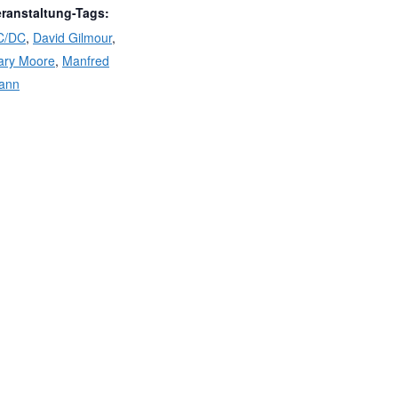
eranstaltung-Tags:
C/DC
,
David Gilmour
,
ary Moore
,
Manfred
ann