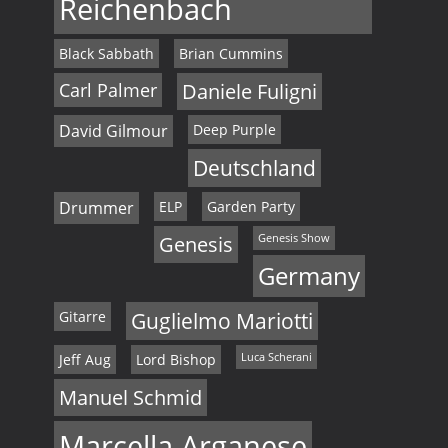
Reichenbach
Black Sabbath
Brian Cummins
Carl Palmer
Daniele Fuligni
David Gilmour
Deep Purple
Deutschland
Drummer
ELP
Garden Party
Genesis
Genesis Show
Germany
Gitarre
Guglielmo Mariotti
Jeff Aug
Lord Bishop
Luca Scherani
Manuel Schmid
Marcella Arganese