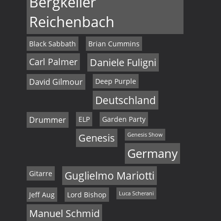
Bergkeller
Reichenbach
Black Sabbath
Brian Cummins
Carl Palmer
Daniele Fuligni
David Gilmour
Deep Purple
Deutschland
Drummer
ELP
Garden Party
Genesis
Genesis Show
Germany
Gitarre
Guglielmo Mariotti
Jeff Aug
Lord Bishop
Luca Scherani
Manuel Schmid