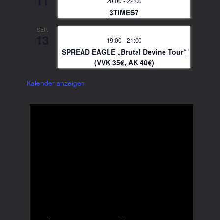
11
20:00
-
22:00
3TIMES7
SEP.
13
19:00
-
21:00
SPREAD EAGLE „Brutal Devine Tour“
(VVK 35€, AK 40€)
Kalender anzeigen