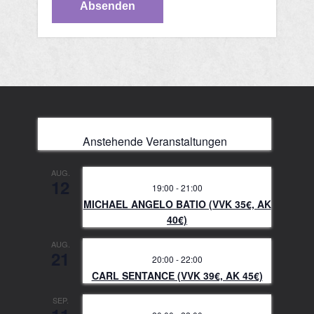
Anstehende Veranstaltungen
AUG.
12
19:00
-
21:00
MICHAEL ANGELO BATIO (VVK 35€, AK
40€)
AUG.
21
20:00
-
22:00
CARL SENTANCE (VVK 39€, AK 45€)
SEP.