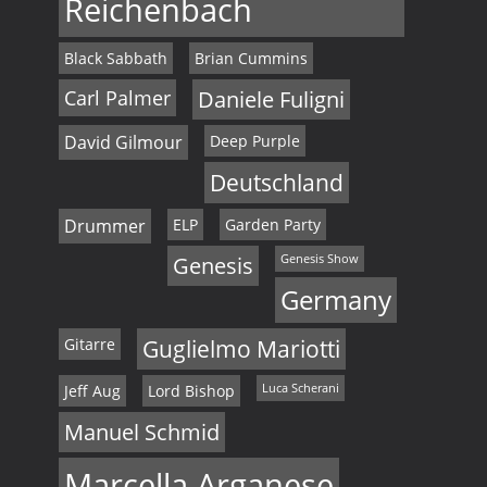
Reichenbach
Black Sabbath
Brian Cummins
Carl Palmer
Daniele Fuligni
David Gilmour
Deep Purple
Deutschland
Drummer
ELP
Garden Party
Genesis
Genesis Show
Germany
Gitarre
Guglielmo Mariotti
Jeff Aug
Lord Bishop
Luca Scherani
Manuel Schmid
Marcella Arganese