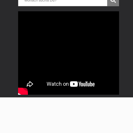
Copyright * Uwe Treitinger * Progressive Rock Club *
Bergkeller Reichenbach * 2018 - 2024 * Alle Rechte
vorbehalten |
Impressum
|
Datenschutz
|
Kontakt