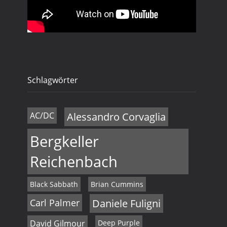
n
v
i
d
g
A
a
n
t
Schlagwörter
s
i
i
o
AC/DC
Alessandro Corvaglia
c
n
Bergkeller
h
Reichenbach
t
Black Sabbath
Brian Cummins
e
Carl Palmer
Daniele Fuligni
n
David Gilmour
Deep Purple