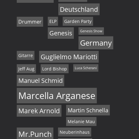
,
Deutschland
N
Drummer
ELP
Garden Party
a
Genesis
Genesis Show
v
Germany
i
Gitarre
Guglielmo Mariotti
g
Jeff Aug
Lord Bishop
Luca Scherani
a
Manuel Schmid
t
Marcella Arganese
i
o
Marek Arnold
Martin Schnella
n
Melanie Mau
Mr.Punch
Neuberinhaus