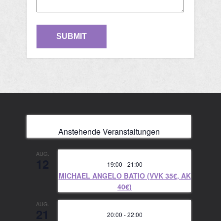
Anstehende Veranstaltungen
AUG.
12
19:00
-
21:00
MICHAEL ANGELO BATIO (VVK 35€, AK
40€)
AUG.
21
20:00
-
22:00