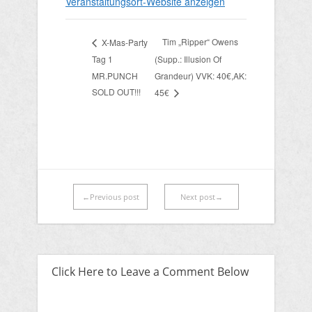
Veranstaltungsort-Website anzeigen
Tim „Ripper“ Owens
X-Mas-Party
Tag 1
(Supp.: Illusion Of
MR.PUNCH
Grandeur) VVK: 40€,AK:
SOLD OUT!!!
45€
←Previous post
Next post→
Click Here to Leave a Comment Below