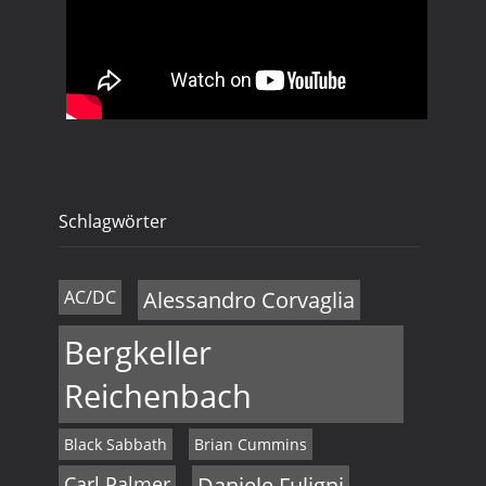
Schlagwörter
AC/DC
Alessandro Corvaglia
Bergkeller
Reichenbach
Black Sabbath
Brian Cummins
Carl Palmer
Daniele Fuligni