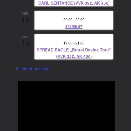
CARL SENTANCE (VVK 39€, AK 45€)
SEP.
11
20:00
-
22:00
3TIMES7
SEP.
13
19:00
-
21:00
SPREAD EAGLE „Brutal Devine Tour“
(VVK 35€, AK 40€)
Kalender anzeigen