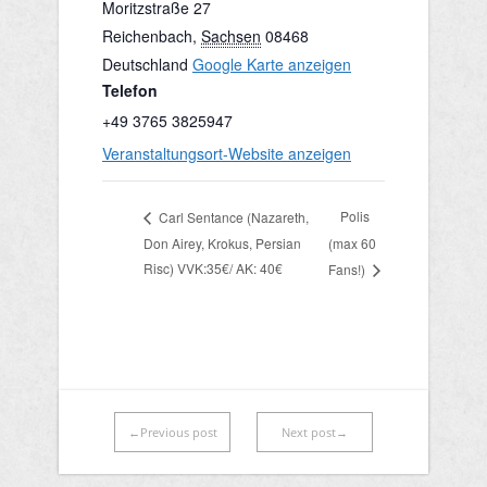
Moritzstraße 27
Reichenbach
,
Sachsen
08468
Deutschland
Google Karte anzeigen
Telefon
+49 3765 3825947
Veranstaltungsort-Website anzeigen
Polis
Carl Sentance (Nazareth,
Don Airey, Krokus, Persian
(max 60
Risc) VVK:35€/ AK: 40€
Fans!)
←Previous post
Next post→