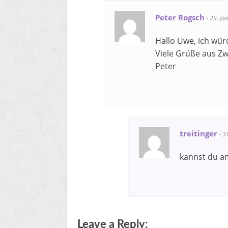
Peter Rogsch
-
29. Ja
Hallo Uwe, ich wür
Viele Grüße aus Z
Peter
treitinger
-
3
kannst du am
Leave a Reply: