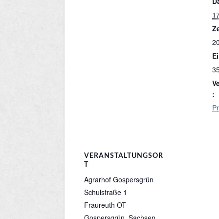
D
17
Ze
20
Ei
3
V
:
P
VERANSTALTUNGSOR
T
Agrarhof Gospersgrün
Schulstraße 1
Fraureuth OT
Gospersgrün
,
Sachsen