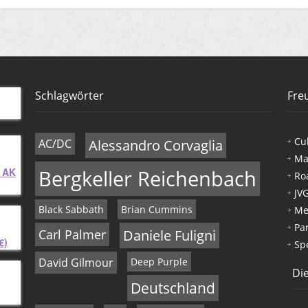
Schlagwörter
Fre
Cu
AC/DC
Alessandro Corvaglia
Ma
 AK
Bergkeller Reichenbach
Ro
JV
Black Sabbath
Brian Cummins
Me
Pa
Carl Palmer
Daniele Fuligni
€)
Sp
David Gilmour
Deep Purple
Die
Deutschland