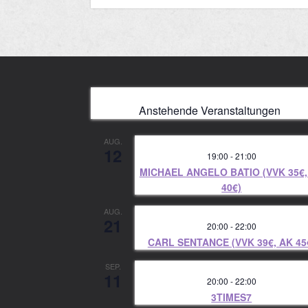
Anstehende Veranstaltungen
AUG.
12
19:00
-
21:00
MICHAEL ANGELO BATIO (VVK 35€,
40€)
AUG.
21
20:00
-
22:00
CARL SENTANCE (VVK 39€, AK 45
SEP.
11
20:00
-
22:00
3TIMES7