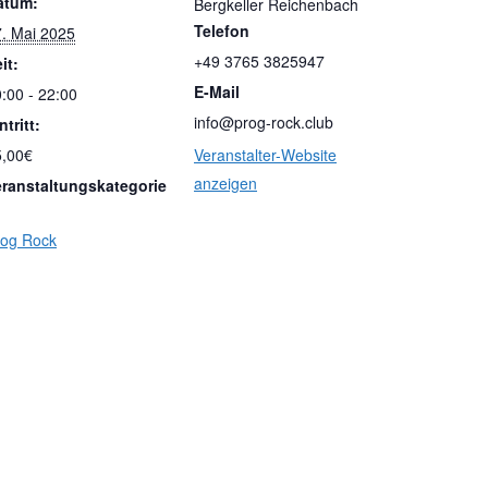
atum:
Bergkeller Reichenbach
Telefon
. Mai 2025
+49 3765 3825947
it:
E-Mail
:00 - 22:00
info@prog-rock.club
ntritt:
5,00€
Veranstalter-Website
anzeigen
eranstaltungskategorie
rog Rock