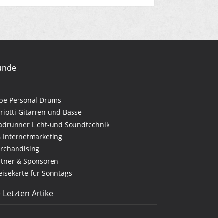
unde
be Personal Drums
riotti-Gitarren und Bässe
adrunner Licht-und Soundtechnik
G Internetmarketing
rchandising
rtner & Sponsoren
eisekarte für Sonntags
 Letzten Artikel