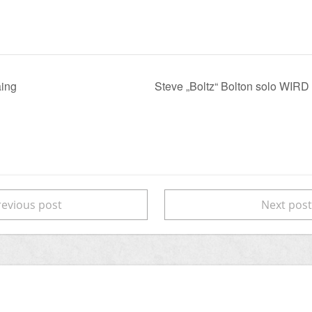
ing
Steve „Boltz“ Bolton solo W
evious post
Next pos