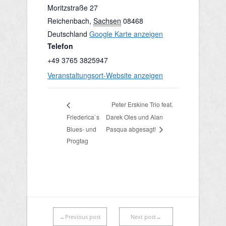
Moritzstraße 27
Reichenbach
,
Sachsen
08468
Deutschland
Google Karte anzeigen
Telefon
+49 3765 3825947
Veranstaltungsort-Website anzeigen
Peter Erskine Trio feat.
Friederica`s
Darek Oles und Alan
Blues- und
Pasqua abgesagt!
Progtag
←Previous post
Next post→