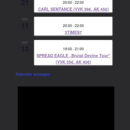
21
20:00
-
22:00
CARL SENTANCE (VVK 39€, AK 45€)
SEP.
11
20:00
-
22:00
3TIMES7
SEP.
13
19:00
-
21:00
SPREAD EAGLE „Brutal Devine Tour“
(VVK 35€, AK 40€)
Kalender anzeigen