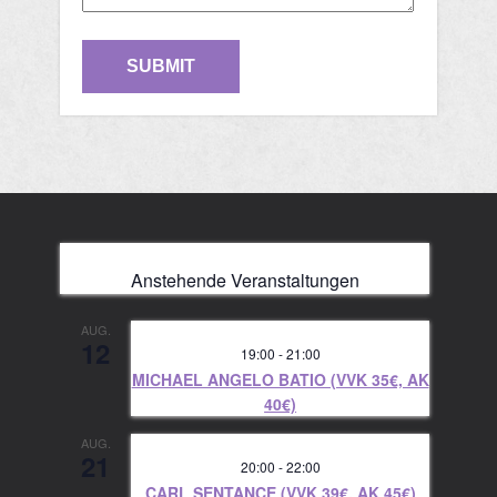
Anstehende Veranstaltungen
AUG.
12
19:00
-
21:00
MICHAEL ANGELO BATIO (VVK 35€, AK
40€)
AUG.
21
20:00
-
22:00
CARL SENTANCE (VVK 39€, AK 45€)