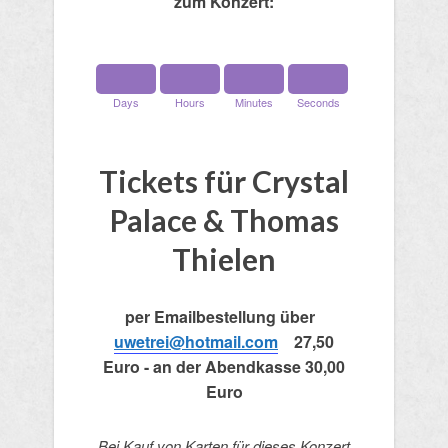
zum Konzert:
Days
Hours
Minutes
Seconds
Tickets für Crystal
Palace & Thomas
Thielen
per Emailbestellung
über
uwetrei@hotmail.com
27,50
Euro - an der Abendkasse 30,00
Euro
Bei Kauf von Karten für dieses Konzert