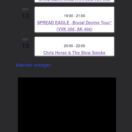
SEP.
13
19:00
-
21:00
SPREAD EAGLE „Brutal Devine Tour“
(VVK 35€, AK 40€)
SEP.
19
20:00
-
22:00
Chris Horse & The Slow Smoke
Kalender anzeigen