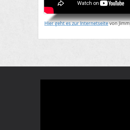
​Hier geht es zur Internetseite
von Jimm