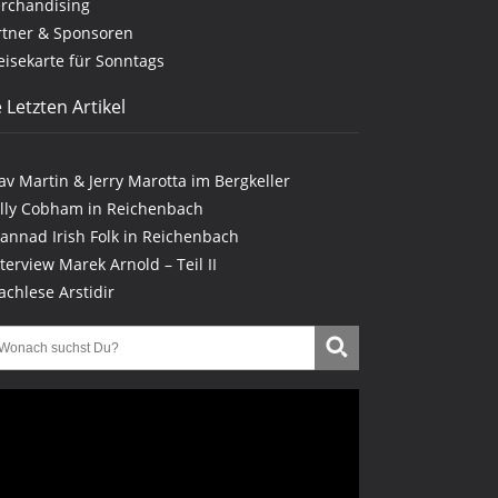
rchandising
rtner & Sponsoren
eisekarte für Sonntags
 Letzten Artikel
lav Martin & Jerry Marotta im Bergkeller
illy Cobham in Reichenbach
lannad Irish Folk in Reichenbach
nterview Marek Arnold – Teil II
achlese Arstidir