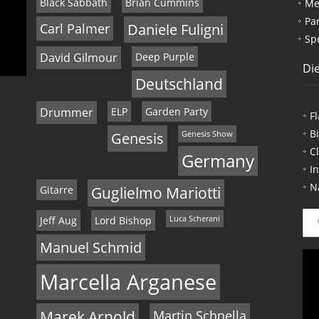
Black Sabbath
Brian Cummins
Me
Pa
Carl Palmer
Daniele Fuligni
Sp
David Gilmour
Deep Purple
Die
Deutschland
Drummer
ELP
Garden Party
F
B
Genesis
Genesis Show
C
Germany
I
N
Gitarre
Guglielmo Mariotti
Jeff Aug
Lord Bishop
Luca Scherani
Manuel Schmid
Marcella Arganese
Marek Arnold
Martin Schnella