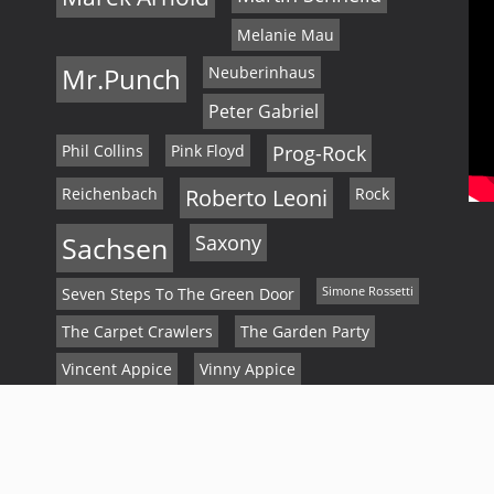
Melanie Mau
Mr.Punch
Neuberinhaus
Peter Gabriel
Phil Collins
Pink Floyd
Prog-Rock
Reichenbach
Roberto Leoni
Rock
Sachsen
Saxony
Seven Steps To The Green Door
Simone Rossetti
The Carpet Crawlers
The Garden Party
Vincent Appice
Vinny Appice
Vogtland
Weihnachten
sive Rock Club * Bergkeller Reichenbach * 2018 - 2024 * Alle Rechte vorbehalten