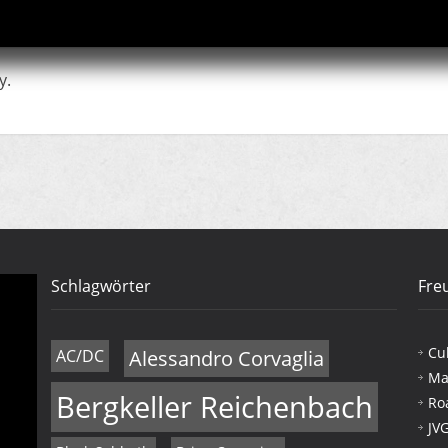
y.
Schlagwörter
Fre
Cu
AC/DC
Alessandro Corvaglia
Ma
Bergkeller Reichenbach
Ro
JV