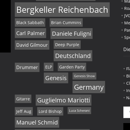
Ma
Bergkeller Reichenbach
Ro
JV
Black Sabbath
Brian Cummins
Me
Pa
Carl Palmer
Daniele Fuligni
Sp
David Gilmour
Deep Purple
Die
Deutschland
Drummer
ELP
Garden Party
F
B
Genesis
Genesis Show
C
Germany
I
N
Gitarre
Guglielmo Mariotti
Jeff Aug
Lord Bishop
Luca Scherani
Manuel Schmid