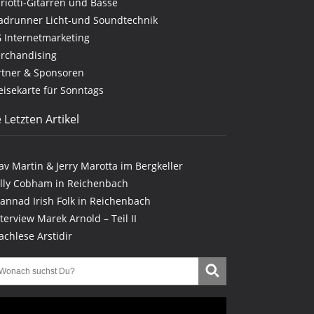
riotti-Gitarren und Bässe
adrunner Licht-und Soundtechnik
G Internetmarketing
rchandising
rtner & Sponsoren
eisekarte für Sonntags
 Letzten Artikel
lav Martin & Jerry Marotta im Bergkeller
illy Cobham in Reichenbach
lannad Irish Folk in Reichenbach
nterview Marek Arnold – Teil II
achlese Arstidir