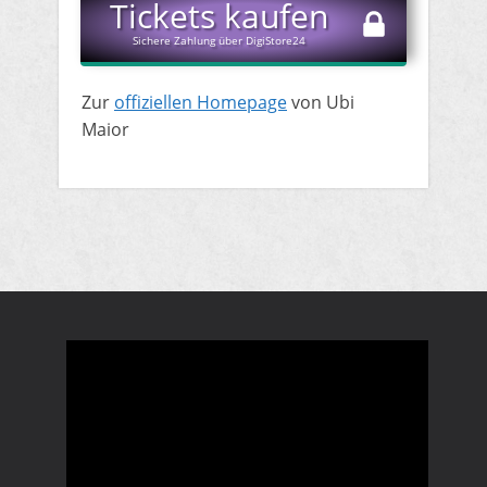
​Tickets kaufen
Sichere Zahlung über DigiStore24
​Zur
offiziellen Homepage
von Ubi
Maior