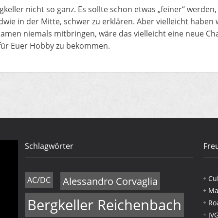
rgkeller nicht so ganz. Es sollte schon etwas „feiner“ werde
ndwie in der Mitte, schwer zu erklären. Aber vielleicht haben
 Damen niemals mitbringen, wäre das vielleicht eine neue C
für Euer Hobby zu bekommen.
Schlagwörter
Fre
Cu
AC/DC
Alessandro Corvaglia
Ma
Bergkeller Reichenbach
Ro
JV