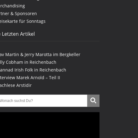
rchandising
rtner & Sponsoren
eisekarte für Sonntags
 Letzten Artikel
lav Martin & Jerry Marotta im Bergkeller
illy Cobham in Reichenbach
lannad Irish Folk in Reichenbach
nterview Marek Arnold – Teil II
achlese Arstidir