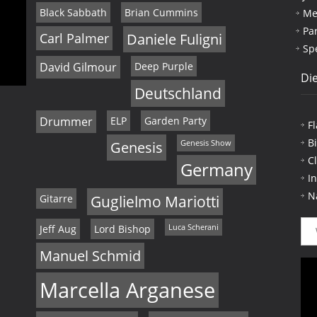
Black Sabbath
Brian Cummins
Me
Pa
Carl Palmer
Daniele Fuligni
Sp
David Gilmour
Deep Purple
Die
Deutschland
Drummer
ELP
Garden Party
F
B
Genesis
Genesis Show
C
Germany
I
N
Gitarre
Guglielmo Mariotti
Jeff Aug
Lord Bishop
Luca Scherani
Manuel Schmid
Marcella Arganese