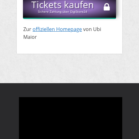
​Tickets kaufen
Sichere Zahlung über DigiStore24
​Zur
offiziellen Homepage
von Ubi
Maior