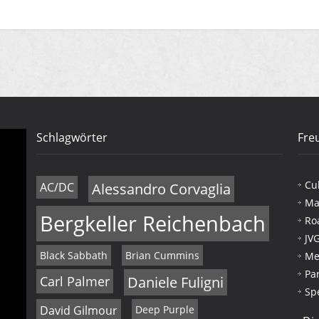
Schlagwörter
Fre
Cu
AC/DC
Alessandro Corvaglia
Ma
Bergkeller Reichenbach
Ro
JV
Black Sabbath
Brian Cummins
Me
Pa
Carl Palmer
Daniele Fuligni
Sp
David Gilmour
Deep Purple