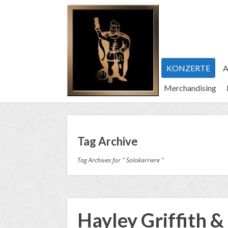
KONZERTE
A
Merchandising
Tag Archive
Tag Archives for " Solokarriere "
Hayley Griffith 