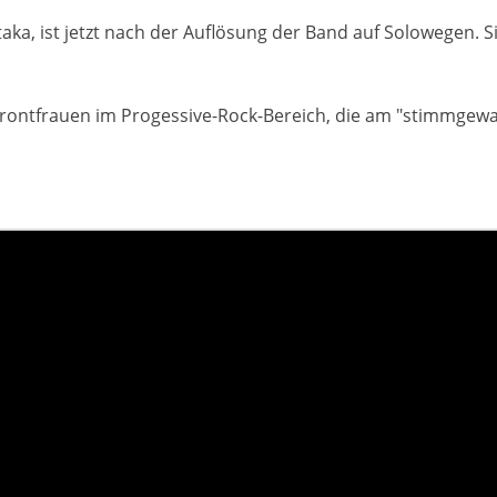
taka, ist jetzt nach der Auflösung der Band auf Solowegen. Si
Frontfrauen im Progessive-Rock-Bereich, die am "stimmgewal