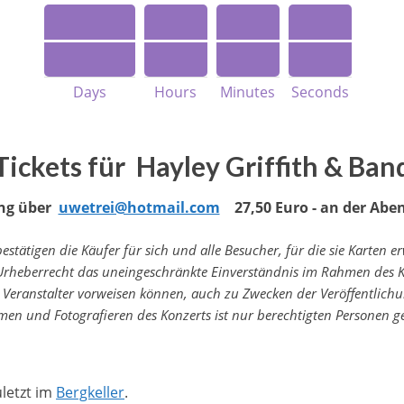
Days
Hours
Minutes
Seconds
Tickets für Hayley Griffith & Ban
ng
über
​uwetrei@hotmail.com
27,50 Euro - an der Abe
bestätigen die Käufer für sich und alle Besucher, für die sie Karten 
eberrecht das uneingeschränkte Einverständnis im Rahmen des Kon
 Veranstalter vorweisen können, auch zu Zwecken der Veröffentlichun
men und Fotografieren des Konzerts ist nur berechtigten Personen ge
uletzt im
Bergkeller
.