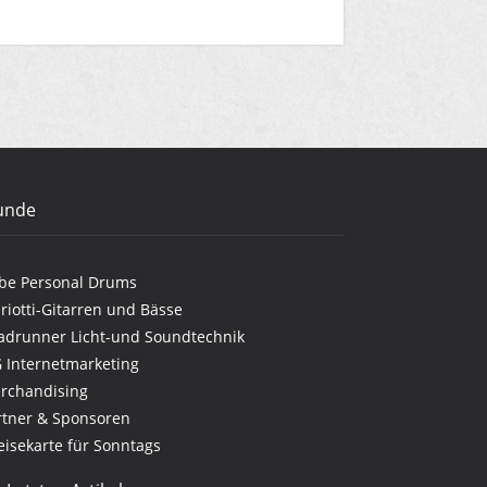
unde
be Personal Drums
riotti-Gitarren und Bässe
adrunner Licht-und Soundtechnik
G Internetmarketing
rchandising
rtner & Sponsoren
eisekarte für Sonntags