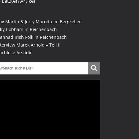
 Letzten Artikel
lav Martin & Jerry Marotta im Bergkeller
illy Cobham in Reichenbach
lannad Irish Folk in Reichenbach
nterview Marek Arnold – Teil II
achlese Arstidir