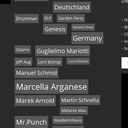
Die
Deutschland
Drummer
ELP
Garden Party
F
B
Genesis
Genesis Show
C
Germany
I
N
Gitarre
Guglielmo Mariotti
Jeff Aug
Lord Bishop
Luca Scherani
Manuel Schmid
Marcella Arganese
Marek Arnold
Martin Schnella
Melanie Mau
Mr.Punch
Neuberinhaus