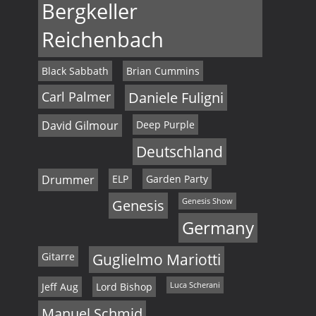
Bergkeller
Reichenbach
Black Sabbath
Brian Cummins
Carl Palmer
Daniele Fuligni
David Gilmour
Deep Purple
Deutschland
Drummer
ELP
Garden Party
Genesis
Genesis Show
Germany
Gitarre
Guglielmo Mariotti
Jeff Aug
Lord Bishop
Luca Scherani
Manuel Schmid