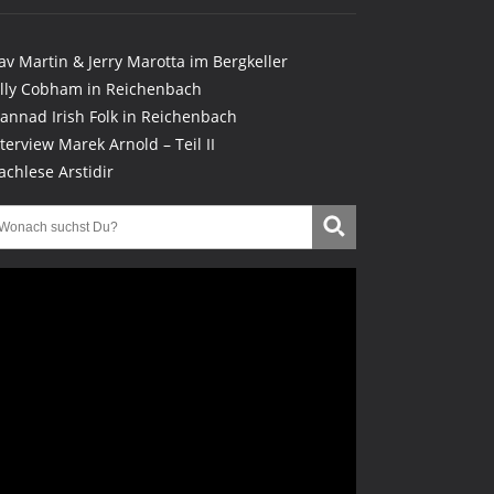
lav Martin & Jerry Marotta im Bergkeller
illy Cobham in Reichenbach
lannad Irish Folk in Reichenbach
nterview Marek Arnold – Teil II
achlese Arstidir