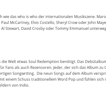
sich wie das who is who der internationalen Musikszene. Maro
l, Paul McCartney, Elvis Costello, Sheryl Crow oder John Ma
ga, Al Stewart, David Crosby oder Tommy Emmanuel unterweg
ss die Welt etwas Soul Redemption benötigt. Das Debütalbum
r Fans als auch Rezensoren. Jeder, der sich das Album zu G
rtigen Songwriting. Die neun Songs auf dem Album verspr
it einem Schuss traditionellem Word Pop und fühlen sich
eldern von Indio.