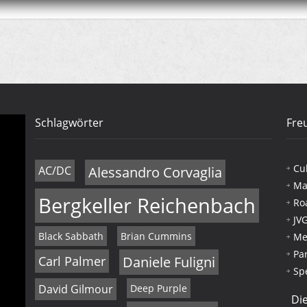
Schlagwörter
Fre
Cu
AC/DC
Alessandro Corvaglia
Ma
Bergkeller Reichenbach
Ro
JV
Black Sabbath
Brian Cummins
Me
Pa
Carl Palmer
Daniele Fuligni
Sp
David Gilmour
Deep Purple
Die