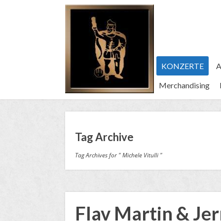
KONZERTE
A
Merchandising
Tag Archive
Tag Archives for " Michele Vitulli "
Flav Martin & Je