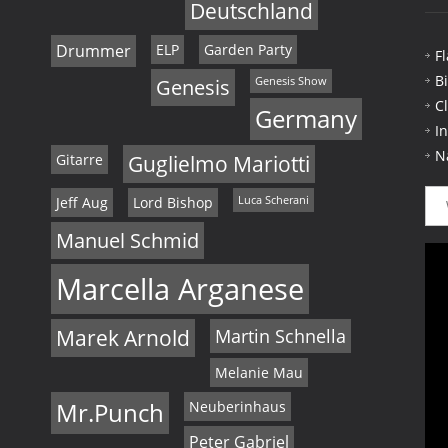
Deutschland
Drummer
ELP
Garden Party
F
B
Genesis
Genesis Show
C
Germany
I
N
Gitarre
Guglielmo Mariotti
Jeff Aug
Lord Bishop
Luca Scherani
Manuel Schmid
Marcella Arganese
Marek Arnold
Martin Schnella
Melanie Mau
Mr.Punch
Neuberinhaus
Peter Gabriel