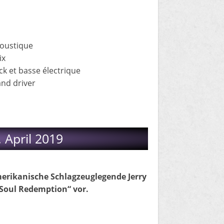
acoustique
ix
ck et basse électrique
and driver
. April 2019
erikanische Schlagzeuglegende Jerry
Soul Redemption“ vor.