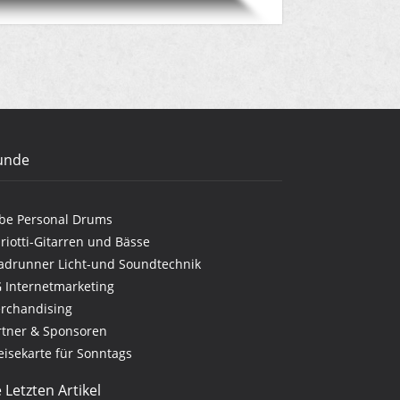
unde
be Personal Drums
riotti-Gitarren und Bässe
adrunner Licht-und Soundtechnik
G Internetmarketing
rchandising
rtner & Sponsoren
eisekarte für Sonntags
 Letzten Artikel