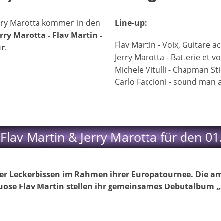
Jerry Marotta kommen in den
Line-up:
erry Marotta - Flav Martin -
​Flav Martin - Voix, Guitare 
ur
.
Jerry Marotta - Batterie et vo
Michele Vitulli - Chapman Sti
Carlo Faccioni - sound man 
 Flav Martin & Jerry Marotta für den 01
er Leckerbissen im Rahmen ihrer Europatournee. Die am
tuose Flav Martin stellen ihr gemeinsames Debütalbum „