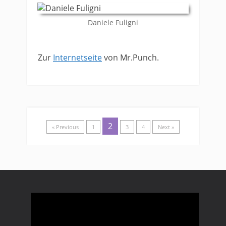
​Daniele Fuligni
​Zur
Internetseite
von Mr.Punch.
2
« Previous
1
3
4
Next »