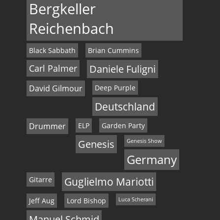
Bergkeller
Reichenbach
Black Sabbath
Brian Cummins
Carl Palmer
Daniele Fuligni
David Gilmour
Deep Purple
Deutschland
Drummer
ELP
Garden Party
Genesis
Genesis Show
Germany
Gitarre
Guglielmo Mariotti
Jeff Aug
Lord Bishop
Luca Scherani
Manuel Schmid