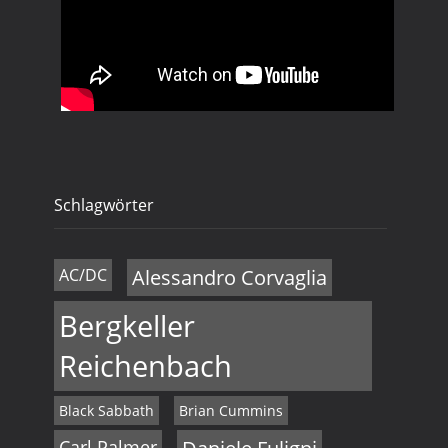
Schlagwörter
AC/DC
Alessandro Corvaglia
Bergkeller
Reichenbach
Black Sabbath
Brian Cummins
Carl Palmer