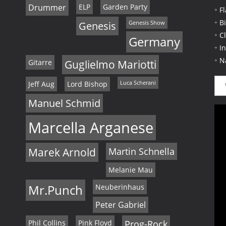
Drummer
ELP
Garden Party
F
B
Genesis
Genesis Show
C
Germany
I
N
Gitarre
Guglielmo Mariotti
Jeff Aug
Lord Bishop
Luca Scherani
Manuel Schmid
Marcella Arganese
Marek Arnold
Martin Schnella
Melanie Mau
Mr.Punch
Neuberinhaus
Peter Gabriel
Phil Collins
Pink Floyd
Prog-Rock