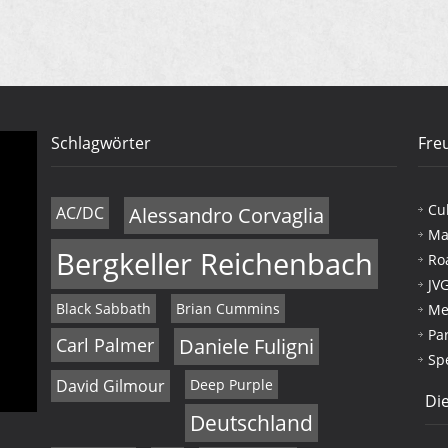
Schlagwörter
Fre
Cu
AC/DC
Alessandro Corvaglia
Ma
Bergkeller Reichenbach
Ro
JV
Black Sabbath
Brian Cummins
Me
Pa
Carl Palmer
Daniele Fuligni
Sp
David Gilmour
Deep Purple
Die
Deutschland