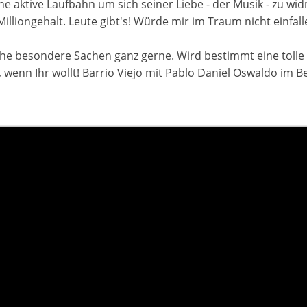
ne aktive Laufbahn um sich seiner Liebe - der Musik - zu wi
lliongehalt. Leute gibt's! Würde mir im Traum nicht einfall
solche besondere Sachen ganz gerne. Wird bestimmt eine toll
, wenn Ihr wollt! Barrio Viejo mit Pablo Daniel Oswaldo im 