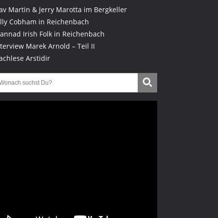
lav Martin & Jerry Marotta im Bergkeller
illy Cobham in Reichenbach
lannad Irish Folk in Reichenbach
nterview Marek Arnold – Teil II
achlese Arstidir