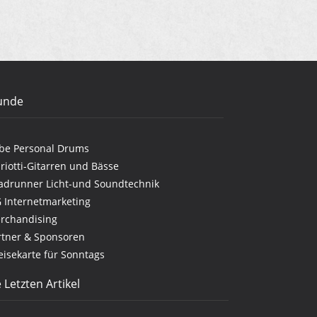
unde
be Personal Drums
riotti-Gitarren und Bässe
adrunner Licht-und Soundtechnik
G Internetmarketing
rchandising
rtner & Sponsoren
eisekarte für Sonntags
 Letzten Artikel