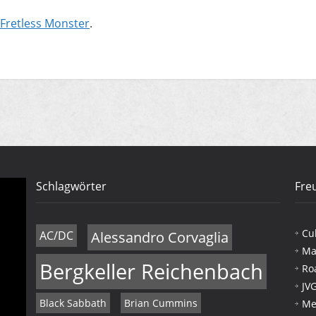
Fretless Monster
.
Schlagwörter
Fre
Cu
AC/DC
Alessandro Corvaglia
Ma
Bergkeller Reichenbach
Ro
JV
Black Sabbath
Brian Cummins
Me