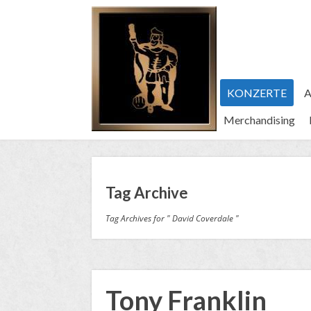
KONZERTE
A
Merchandising
Tag Archive
Tag Archives for " David Coverdale "
Tony Franklin