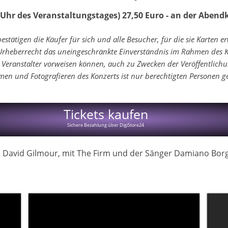
0 Uhr des Veranstaltungstages)
27,50 Euro - an der Abend
bestätigen die Käufer für sich und alle Besucher, für die sie Karten 
eberrecht das uneingeschränkte Einverständnis im Rahmen des Kon
 Veranstalter vorweisen können, auch zu Zwecken der Veröffentlichun
men und Fotografieren des Konzerts ist nur berechtigten Personen ge
​Tickets kaufen
Sichere Bezahlung über DigiStore24
nd David Gilmour, mit The Firm und der Sänger Damiano Borg