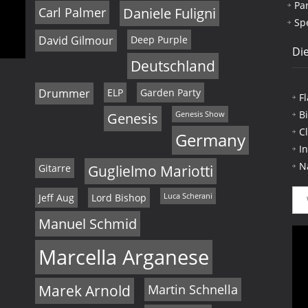
Pa
Carl Palmer
Daniele Fuligni
Sp
David Gilmour
Deep Purple
Die
Deutschland
Drummer
ELP
Garden Party
F
B
Genesis
Genesis Show
C
Germany
I
N
Gitarre
Guglielmo Mariotti
Jeff Aug
Lord Bishop
Luca Scherani
Manuel Schmid
Marcella Arganese
Marek Arnold
Martin Schnella