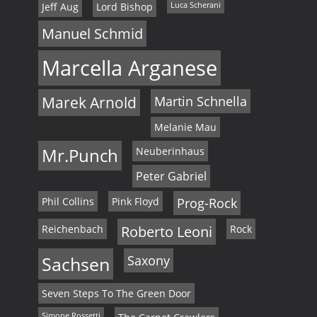
Jeff Aug
Lord Bishop
Luca Scherani
Manuel Schmid
Marcella Arganese
Marek Arnold
Martin Schnella
Melanie Mau
Mr.Punch
Neuberinhaus
Peter Gabriel
Phil Collins
Pink Floyd
Prog-Rock
Reichenbach
Roberto Leoni
Rock
Sachsen
Saxony
Seven Steps To The Green Door
Simone Rossetti