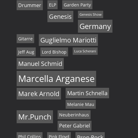
Drummer
ELP
Garden Party
Genesis
Genesis Show
Germany
Gitarre
Guglielmo Mariotti
Jeff Aug
Lord Bishop
Luca Scherani
Manuel Schmid
Marcella Arganese
Marek Arnold
Martin Schnella
Melanie Mau
Mr.Punch
Neuberinhaus
Peter Gabriel
Phil Collins
Pink Floyd
Prog-Rock