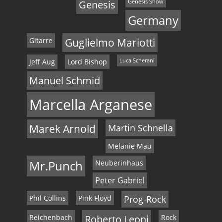
Genesis
Genesis Show
Germany
Gitarre
Guglielmo Mariotti
Jeff Aug
Lord Bishop
Luca Scherani
Manuel Schmid
Marcella Arganese
Marek Arnold
Martin Schnella
Melanie Mau
Mr.Punch
Neuberinhaus
Peter Gabriel
Phil Collins
Pink Floyd
Prog-Rock
Reichenbach
Roberto Leoni
Rock