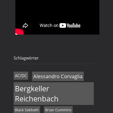
Schlagwörter
AC/DC
Alessandro Corvaglia
Bergkeller
Reichenbach
Black Sabbath
Brian Cummins