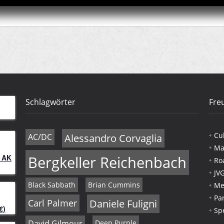
Schlagwörter
Fre
Cu
AC/DC
Alessandro Corvaglia
Ma
 AK
Bergkeller Reichenbach
Ro
JV
Black Sabbath
Brian Cummins
Me
Pa
Carl Palmer
Daniele Fuligni
€)
Sp
David Gilmour
Deep Purple