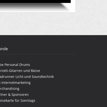
unde
be Personal Drums
riotti-Gitarren und Bässe
adrunner Licht-und Soundtechnik
G Internetmarketing
rchandising
rtner & Sponsoren
eisekarte für Sonntags