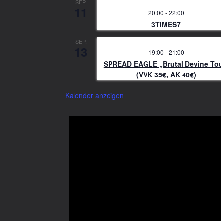
SEP.
11
20:00
-
22:00
3TIMES7
SEP.
13
19:00
-
21:00
SPREAD EAGLE „Brutal Devine To
(VVK 35€, AK 40€)
Kalender anzeigen