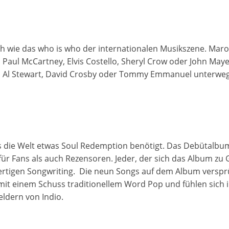
sich wie das who is who der internationalen Musikszene. Maro
l, Paul McCartney, Elvis Costello, Sheryl Crow oder John Ma
ga, Al Stewart, David Crosby oder Tommy Emmanuel unterweg
ss die Welt etwas Soul Redemption benötigt. Das Debütalbum
r Fans als auch Rezensoren. Jeder, der sich das Album zu G
rtigen Songwriting. Die neun Songs auf dem Album verspr
it einem Schuss traditionellem Word Pop und fühlen sich
eldern von Indio.