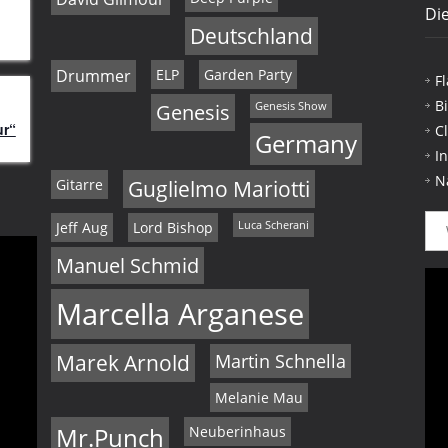
Die
Deutschland
Drummer
ELP
Garden Party
F
B
Genesis
Genesis Show
ur“
C
Germany
I
N
Gitarre
Guglielmo Mariotti
Jeff Aug
Lord Bishop
Luca Scherani
Manuel Schmid
Marcella Arganese
Marek Arnold
Martin Schnella
Melanie Mau
Mr.Punch
Neuberinhaus