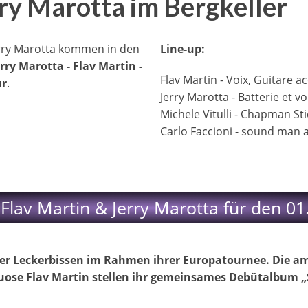
rry Marotta im Bergkeller
Jerry Marotta kommen in den
Line-up:
erry Marotta - Flav Martin -
​Flav Martin - Voix, Guitare 
ur
.
Jerry Marotta - Batterie et vo
Michele Vitulli - Chapman Sti
Carlo Faccioni - sound man 
 Flav Martin & Jerry Marotta für den 01
er Leckerbissen im Rahmen ihrer Europatournee. Die am
tuose Flav Martin stellen ihr gemeinsames Debütalbum „