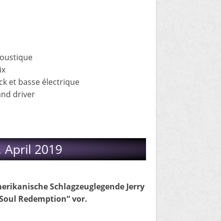
acoustique
ix
ck et basse électrique
and driver
. April 2019
erikanische Schlagzeuglegende Jerry
Soul Redemption“ vor.