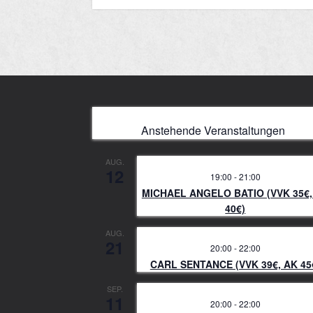
Anstehende Veranstaltungen
AUG.
12
19:00
-
21:00
MICHAEL ANGELO BATIO (VVK 35€,
40€)
AUG.
21
20:00
-
22:00
CARL SENTANCE (VVK 39€, AK 45
SEP.
11
20:00
-
22:00