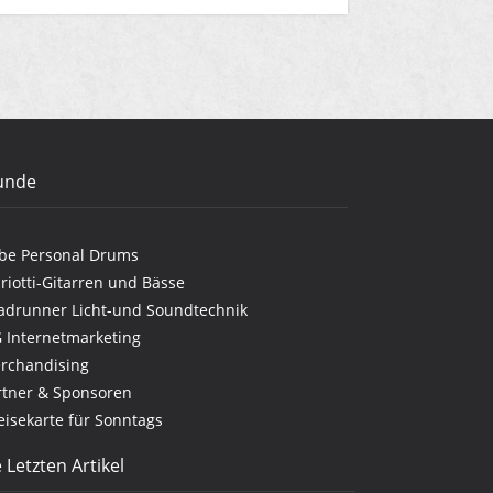
unde
be Personal Drums
riotti-Gitarren und Bässe
adrunner Licht-und Soundtechnik
G Internetmarketing
rchandising
rtner & Sponsoren
eisekarte für Sonntags
 Letzten Artikel