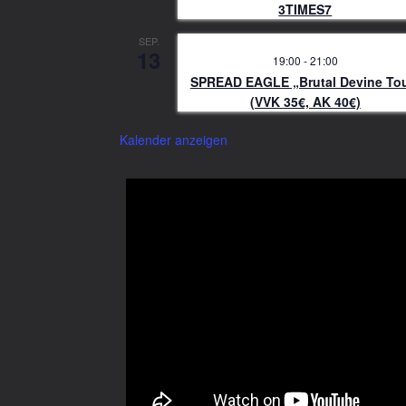
3TIMES7
SEP.
13
19:00
-
21:00
SPREAD EAGLE „Brutal Devine To
(VVK 35€, AK 40€)
Kalender anzeigen