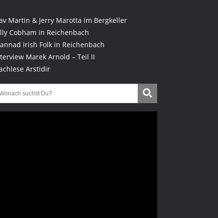
lav Martin & Jerry Marotta im Bergkeller
illy Cobham in Reichenbach
lannad Irish Folk in Reichenbach
nterview Marek Arnold – Teil II
achlese Arstidir