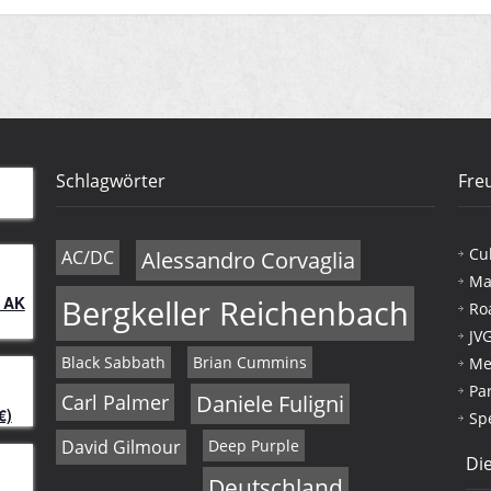
Schlagwörter
Fre
Cu
AC/DC
Alessandro Corvaglia
Ma
 AK
Bergkeller Reichenbach
Ro
JV
Black Sabbath
Brian Cummins
Me
Pa
Carl Palmer
Daniele Fuligni
€)
Sp
David Gilmour
Deep Purple
Die
Deutschland