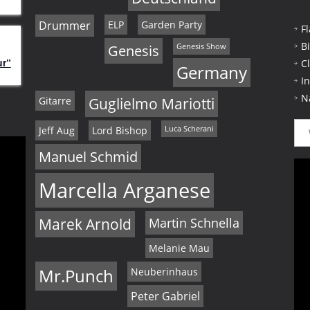
Drummer
ELP
Garden Party
F
B
Genesis
Genesis Show
ur“
C
Germany
I
N
Gitarre
Guglielmo Mariotti
Jeff Aug
Lord Bishop
Luca Scherani
Manuel Schmid
Marcella Arganese
Marek Arnold
Martin Schnella
Melanie Mau
Mr.Punch
Neuberinhaus
Peter Gabriel