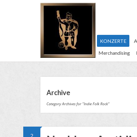
KONZERTE
A
Merchandising
Archive
Category Archives for "Indie Folk Rock"
2