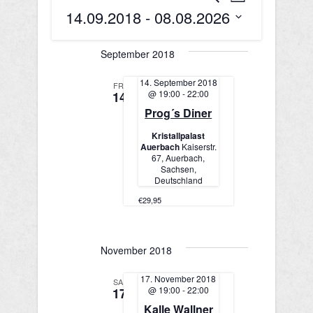
Liste
14.09.2018
 - 
08.08.2026
e
e
Datum
r
r
wählen.
September 2018
a
a
14. September 2018
n
FR.
@ 19:00
-
22:00
14
n
s
Prog´s Diner
s
t
Kristallpalast
Auerbach
Kaiserstr.
a
t
67, Auerbach,
Sachsen,
l
Deutschland
a
t
€29,95
l
u
t
n
November 2018
u
g
17. November 2018
SA.
@ 19:00
-
22:00
17
A
n
Kalle Wallner