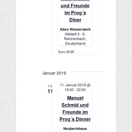
n
g
und Freunde
s
im Prog´s
e
Diner
i
n
Altes Wasserwerk
c
Altstadt 4 - 6,
S
Reichenbach,
h
Deutschland
u
t
Euro 29,95
e
c
n
h
Januar 2019
-
e
11. Januar 2019 @
FR.
N
19:00
-
22:00
11
u
Manuel
a
Schmid und
n
v
Freunde im
i
d
Prog´s Dinner
g
Neuberinhaus
A