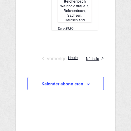
Reichenbach
a
Weinholdstraße 7,
n
Reichenbach,
t
Sachsen,
s
Deutschland
i
Euro 29,95
i
o
c
n
h
Vorherige
Heute
Veranstaltungen
Nächste
Veranstaltungen
t
e
Kalender abonnieren
n
,
N
a